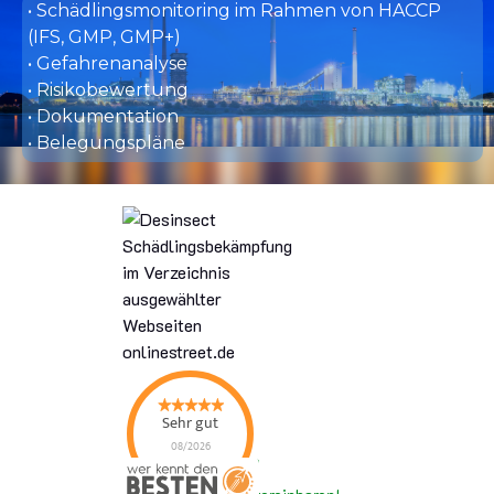
• Schädlingsmonitoring im Rahmen von HACCP
(IFS, GMP, GMP+)
• Gefahrenanalyse
• Risikobewertung
• Dokumentation
• Belegungspläne
Sehr gut
08/2026