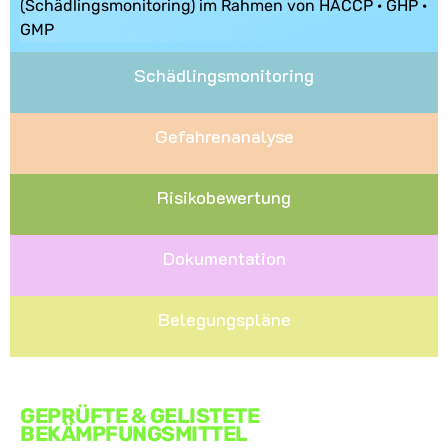
(Schädlingsmonitoring) im Rahmen von HACCP · GHP ·
GMP
Schädlingsmonitoring
Gefahrenanalyse
Risikobewertung
Dokumentation
Belegungspläne
GEPRÜFTE & GELISTETE
BEKÄMPFUNGSMITTEL