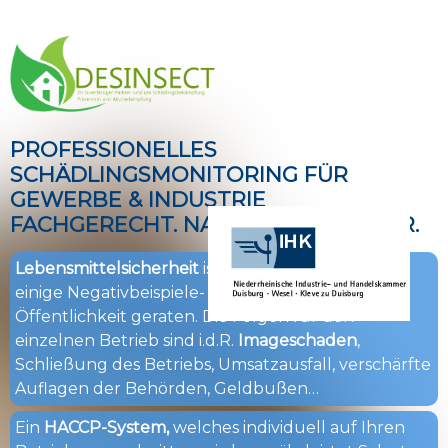
PROFESSIONELLES
SCHÄDLINGSMONITORING FÜR
GEWERBE & INDUSTRIE
FACHGERECHT. NACHHALTIG. SICHER.
Lebensmittelsicherheit
ist zunehmend -durch
einige Negativbeispiele- in den Fokus der
Öffentlichkeit geraten. Die Folgen für den
einzelnen Betrieb sind i.d.R.
Imageschaden
,
Schließung des Betriebs, Umsatzausfall, verschärfte
Auflagen der Behörden, Geldbußen…
Ein
HACCP-System,
welches individuell auf Ihren